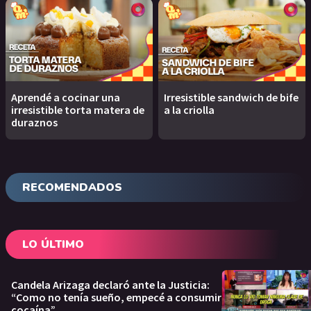
Aprendé a cocinar una
Irresistible sandwich de bife
irresistible torta matera de
a la criolla
duraznos
RECOMENDADOS
LO ÚLTIMO
Candela Arizaga declaró ante la Justicia:
“Como no tenía sueño, empecé a consumir
cocaína”