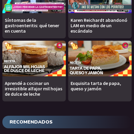
Síntomas de la
Karen Reichardt abandonó
gastroenteritis: qué tener
LAM en medio de un
en cuenta
escándalo
Aprendé a cocinar un
Exquisita tarta de papa,
irresistible alfajor mil hojas
queso y jamón
de dulce de leche
RECOMENDADOS