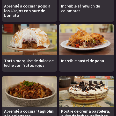
Aprendé a cocinar pollo a
Increíble sándwich de
los 40 ajos con puré de
calamares
boniato
Torta marquise de dulce de
Increíble pastel de papa
leche con frutos rojos
Aprendé a cocinar tagliolini
Postre de crema pastelera,
a la bolognesa
dulce de leche y galletitas