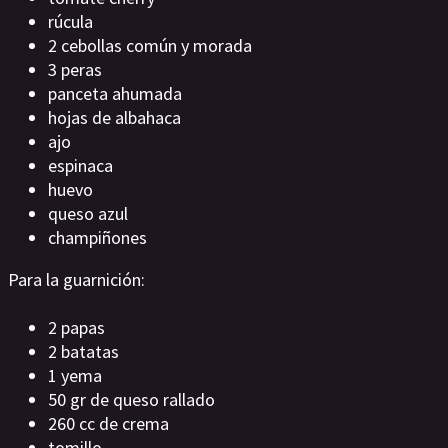
rúcula
2 cebollas común y morada
3 peras
panceta ahumada
hojas de albahaca
ajo
espinaca
huevo
queso azul
champiñones
Para la guarnición:
2 papas
2 batatas
1 yema
50 gr de queso rallado
260 cc de crema
tomillo