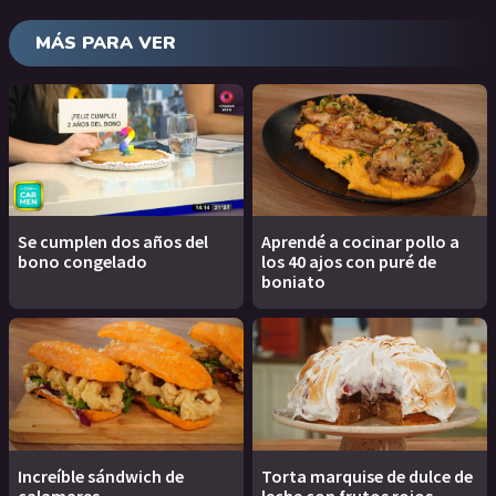
MÁS PARA VER
Se cumplen dos años del
Aprendé a cocinar pollo a
bono congelado
los 40 ajos con puré de
boniato
Increíble sándwich de
Torta marquise de dulce de
calamares
leche con frutos rojos