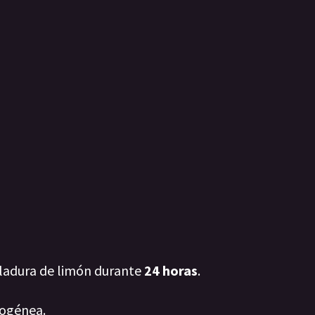
alladura de limón durante
24 horas
.
mogénea.