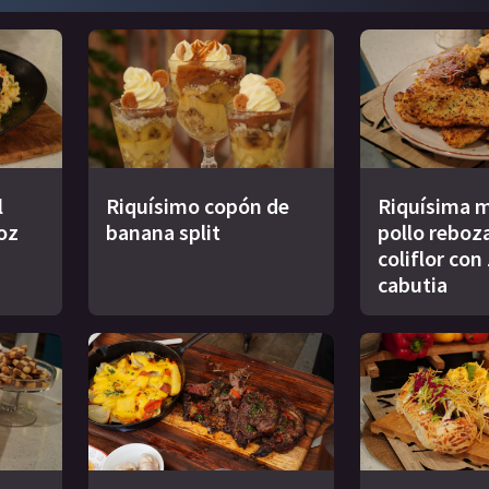
l
Riquísimo copón de
Riquísima m
oz
banana split
pollo reboz
coliflor con
cabutia