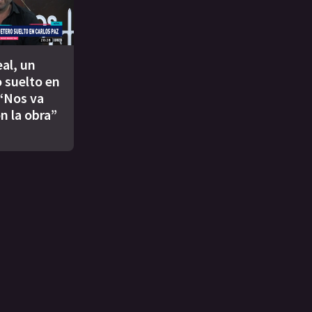
eal, un
 suelto en
 “Nos va
n la obra”