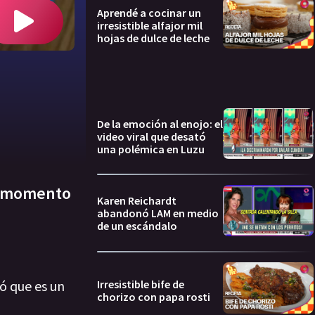
Aprendé a cocinar un
irresistible alfajor mil
hojas de dulce de leche
De la emoción al enojo: el
video viral que desató
una polémica en Luzu
an momento
Karen Reichardt
abandonó LAM en medio
de un escándalo
Irresistible bife de
ó que es un
chorizo con papa rosti