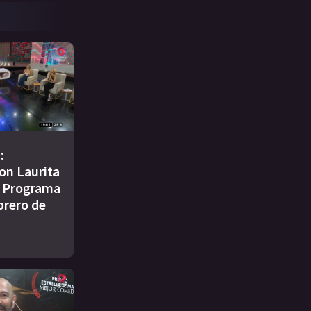
:
on Laurita
| Programa
brero de