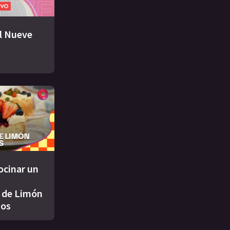
El Nueve
ocinar un
 de Limón
jos