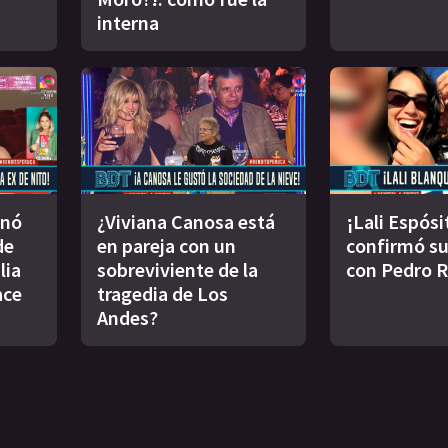
interna
inó
¿Viviana Canosa está
¡Lali Espósi
de
en pareja con un
confirmó s
lia
sobreviviente de la
con Pedro 
ace
tragedia de Los
Andes?