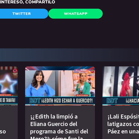
E INTERESÓ, COMPARTILO
TWITTER
WHATSAPP
¡¿Edith la limpió a
¡Lali Espósi
Eliana Guercio del
latigazos co
oso
programa de Santi del
Páez en una
Moro?!: cómo fue la