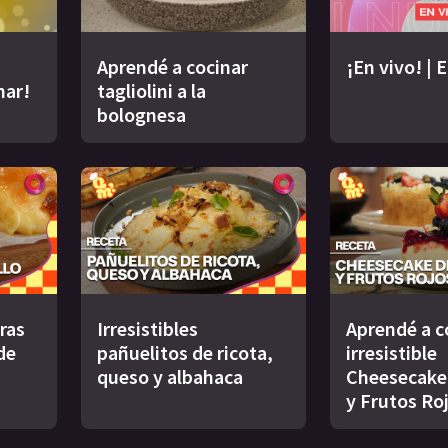
Aprendé a cocinar
¡En vivo! | 
nar!
tagliolini a la
bolognesa
uras
Irresistibles
Aprendé a c
de
pañuelitos de ricota,
irresistible
queso y albahaca
Cheesecake
y Frutos Ro