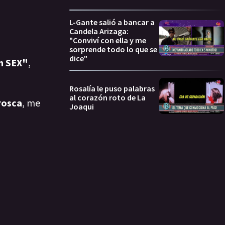
L-Gante salió a bancar a
Candela Arizaga:
"Conviví con ella y me
sorprende todo lo que se
dice"
en SEX"
,
Rosalía le puso palabras
al corazón roto de La
rosca
, me
Joaqui