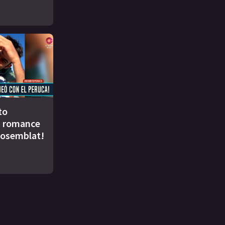
to
u romance
Rosemblat!