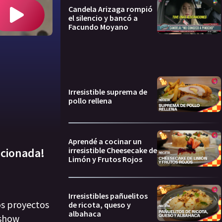
Candela Arizaga rompió
el silencio y bancó a
Facundo Moyano
Irresistible suprema de
pollo rellena
Aprendé a cocinar un
irresistible Cheesecake de
ocionada!
Limón y Frutos Rojos
Irresistibles pañuelitos
os proyectos
de ricota, queso y
albahaca
 show