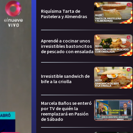
Riquísima Tarta de
Pastelera y Almendras
Aprendé a cocinar unos
irresistibles bastoncitos
de pescado con ensalada
Irresistible sandwich de
bife a la criolla
Marcela Baños se enteró
por TV de quién la
reemplazará en Pasión
de Sábado