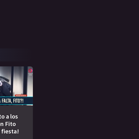
to a los
n Fito
 fiesta!