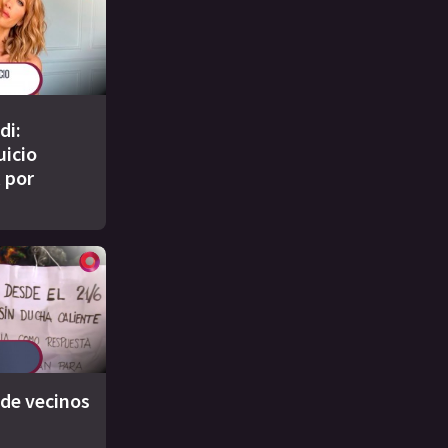
di:
uicio
 por
 de vecinos