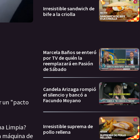
Irresistible sandwich de
bife a la criolla
Marcela Baños se enteró
por TV de quién la
reemplazará en Pasión
de Sábado
Candela Arizaga rompió
el silencio y bancó a
Facundo Moyano
er un "pacto
Irresistible suprema de
ha Limpia?
pollo rellena
na máquina de