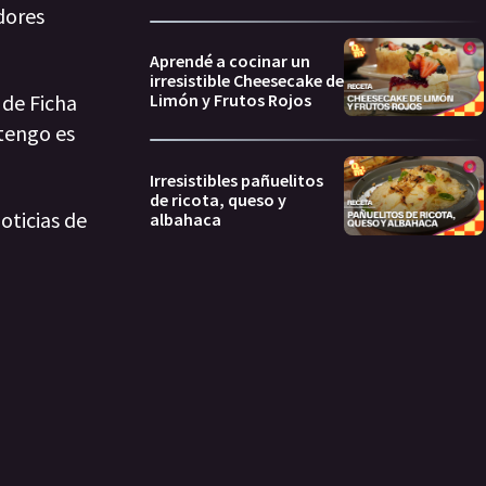
dores
Aprendé a cocinar un
irresistible Cheesecake de
 de Ficha
Limón y Frutos Rojos
 tengo es
Irresistibles pañuelitos
de ricota, queso y
oticias de
albahaca