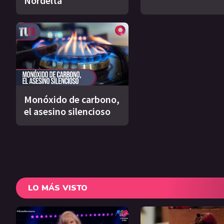
Nordelta
Monóxido de carbono,
el asesino silencioso
LO MÁS VISTO