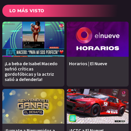
LO MÁS VISTO
¡La beba de Isabel Macedo
Horarios | El Nueve
sufrió críticas
gordofóbicas y la actriz
salió a defenderla!
¡Sumate a Bienvenidos a
¡ACTC a El Nueve!