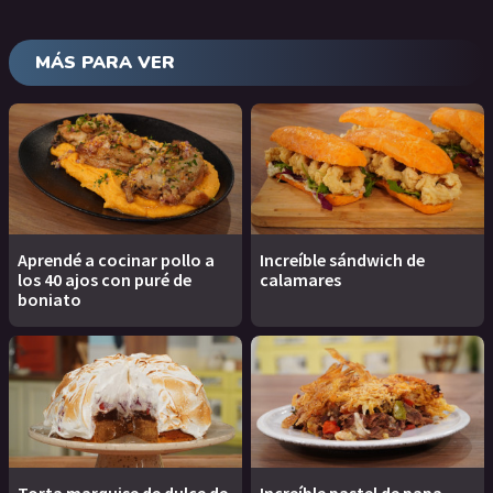
MÁS PARA VER
Aprendé a cocinar pollo a
Increíble sándwich de
los 40 ajos con puré de
calamares
boniato
Torta marquise de dulce de
Increíble pastel de papa