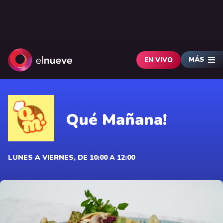
MÁS
EN VIVO
Qué Mañana!
LUNES A VIERNES, DE 10:00 A 12:00