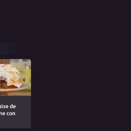
ise de
che con