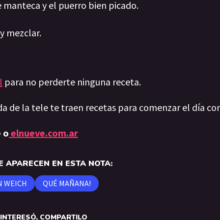
e manteca y el puerro bien picado.
 y mezclar.
l
para no perderte ninguna receta.
da de la tele te traen recetas para comenzar el día co
 o
elnueve.com.ar
 APARECEN EN ESTA NOTA:
N WEICH
QUÉ MAÑANA!
E INTERESÓ, COMPARTILO