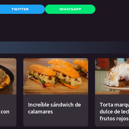
TWITTER
WHATSAPP
Increíble sándwich de
Torta marqu
s con
calamares
dulce de le
frutos rojos