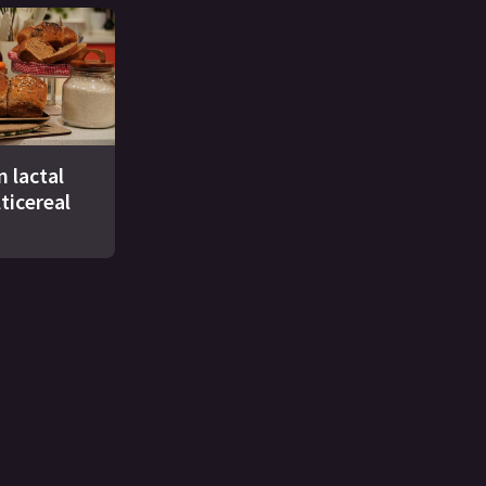
n lactal
ticereal