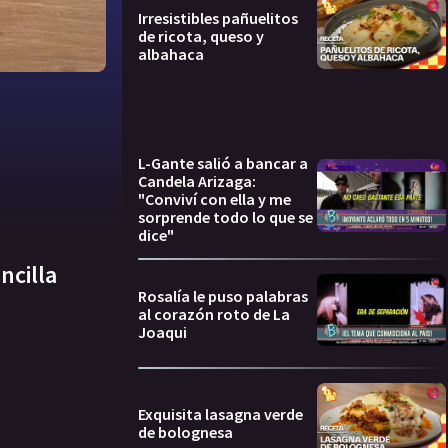
Irresistibles pañuelitos
de ricota, queso y
albahaca
L-Gante salió a bancar a
Candela Arizaga:
"Conviví con ella y me
sorprende todo lo que se
dice"
ncilla
Rosalía le puso palabras
al corazón roto de La
Joaqui
Exquisita lasagna verde
de bolognesa