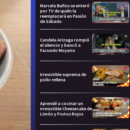
Marcela Baños se enteró
por TV de quién la
reemplazará en Pasión
de Sábado
Candela Arizaga rompió
el silencio y bancó a
Facundo Moyano
Irresistible suprema de
pollo rellena
Aprendé a cocinar un
irresistible Cheesecake de
Limón y Frutos Rojos