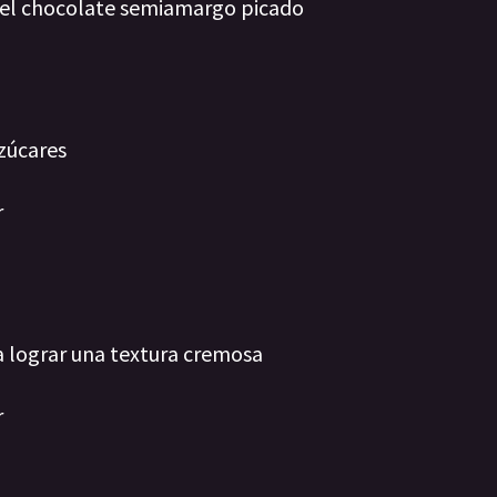
y el chocolate semiamargo picado
azúcares
r
a lograr una textura cremosa
r