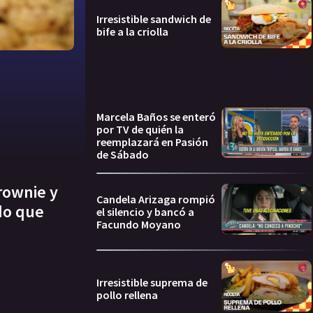
Irresistible sandwich de
bife a la criolla
Marcela Baños se enteró
por TV de quién la
reemplazará en Pasión
de Sábado
rownie y
Candela Arizaga rompió
do que
el silencio y bancó a
Facundo Moyano
Irresistible suprema de
pollo rellena