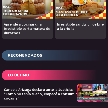
Aprendé a cocinar una
Irresistible sandwich de bife
irresistible torta matera de
a la criolla
duraznos
RECOMENDADOS
LO ÚLTIMO
Candela Arizaga declaró ante la Justicia:
“Como no tenía sueño, empecé a consumir
cocaína”