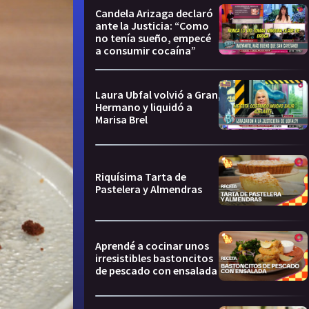
Candela Arizaga declaró
ante la Justicia: “Como
no tenía sueño, empecé
a consumir cocaína”
Laura Ubfal volvió a Gran
Hermano y liquidó a
Marisa Brel
Riquísima Tarta de
Pastelera y Almendras
Aprendé a cocinar unos
irresistibles bastoncitos
de pescado con ensalada