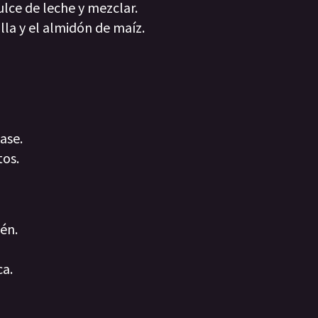
ulce de leche y mezclar.
illa y el almidón de maíz.
ase.
tos.
én.
ca.