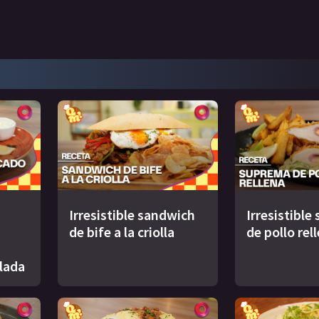
Irresistible sandwich
Irresistibl
de bife a la criolla
de pollo rel
lada