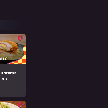
e suprema
lena