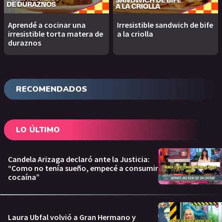
Aprendé a cocinar una
Irresistible sandwich de bife
irresistible torta matera de
a la criolla
duraznos
RECOMENDADOS
LO ÚLTIMO
Candela Arizaga declaró ante la Justicia:
“Como no tenía sueño, empecé a consumir
cocaína”
Laura Ubfal volvió a Gran Hermano y