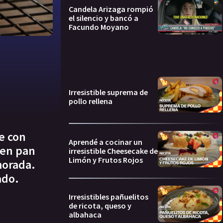
Candela Arizaga rompió
el silencio y bancó a
Facundo Moyano
Irresistible suprema de
pollo rellena
e con
Aprendé a cocinar un
 en pan
irresistible Cheesecake de
Limón y Frutos Rojos
morada.
ado.
Irresistibles pañuelitos
de ricota, queso y
albahaca