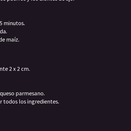
 5 minutos.
da.
 de maíz.
te 2 x 2 cm.
l queso parmesano.
r todos los ingredientes.