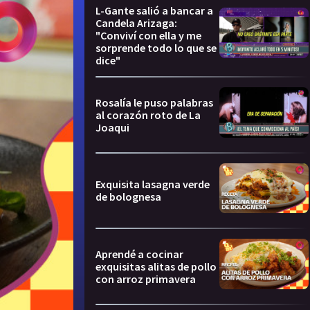
L-Gante salió a bancar a
Candela Arizaga:
"Conviví con ella y me
sorprende todo lo que se
dice"
Rosalía le puso palabras
al corazón roto de La
Joaqui
Exquisita lasagna verde
de bolognesa
Aprendé a cocinar
exquisitas alitas de pollo
con arroz primavera