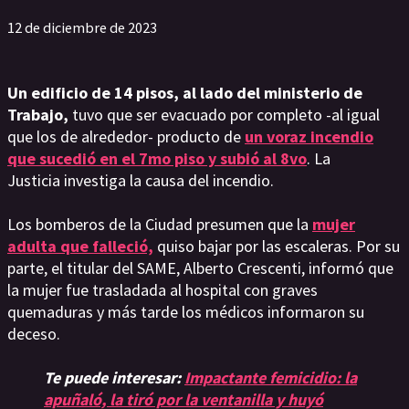
12 de diciembre de 2023
Un edificio de 14 pisos, al lado del ministerio de
Trabajo,
tuvo que ser evacuado por completo -al igual
que los de alrededor- producto de
un voraz incendio
que sucedió en el 7mo piso y subió al 8vo
. La
Justicia investiga la causa del incendio.
Los bomberos de la Ciudad presumen que la
mujer
adulta que falleció,
quiso bajar por las escaleras. Por su
parte, el titular del SAME, Alberto Crescenti, informó que
la mujer fue trasladada al hospital con graves
quemaduras y más tarde los médicos informaron su
deceso.
Te puede interesar:
Impactante femicidio: la
apuñaló, la tiró por la ventanilla y huyó