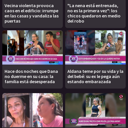
Vecina violenta provoca
"La nena está entrenada,
caos en el edificio: irrumpe
no es la primera vez": los
en las casas y vandaliza las
chicos quedaron en medio
puertas
del robo
Hace dos noches que Dana
Aldana teme por su vida y la
no duerme en su casa: la
del bebé: su ex le pega aún
familia está desesperada
estando embarazada