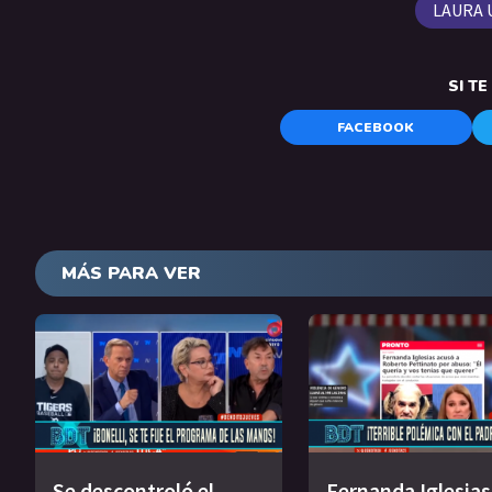
LAURA 
SI T
FACEBOOK
MÁS PARA VER
Se descontroló el
Fernanda Iglesias