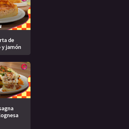
rta de
 y jamón
asagna
lognesa