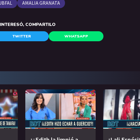
UBFAL
AMALIA GRANATA
E INTERESÓ, COMPARTILO
TWITTER
WHATSAPP
¡¿Edith la limpió a
¡Lali Espósi