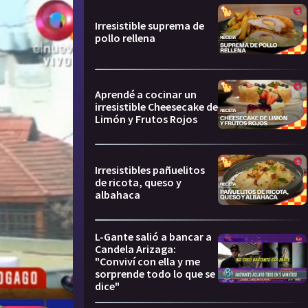
Irresistible suprema de
pollo rellena
Aprendé a cocinar un
irresistible Cheesecake de
Limón y Frutos Rojos
Irresistibles pañuelitos
de ricota, queso y
albahaca
L-Gante salió a bancar a
Candela Arizaga:
"Conviví con ella y me
sorprende todo lo que se
dice"