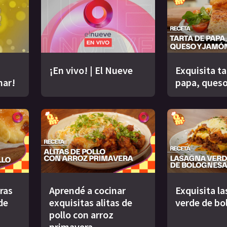
¡En vivo! | El Nueve
Exquisita ta
nar!
papa, queso
uras
Aprendé a cocinar
Exquisita l
de
exquisitas alitas de
verde de bo
pollo con arroz
primavera