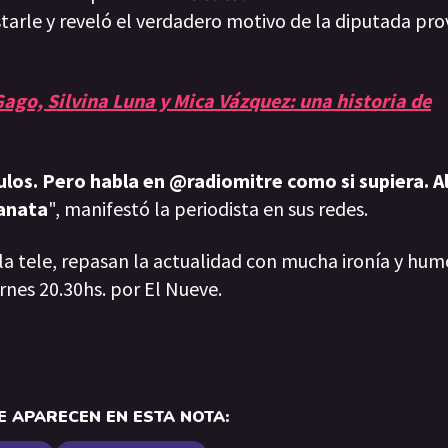
starle y reveló el verdadero motivo de la diputada pro
ago, Silvina Luna y Mica Vázquez: una historia de
ulos. Pero habla en @radiomitre como si supiera. 
anata
", manifestó la periodista en sus redes.
 la tele, repasan la actualidad con mucha ironía y hum
rnes 20.30hs. por El Nueve.
 APARECEN EN ESTA NOTA: