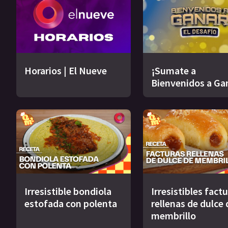
Horarios | El Nueve
¡Sumate a
Bienvenidos a Ga
Irresistible bondiola
Irresistibles fact
estofada con polenta
rellenas de dulce 
membrillo