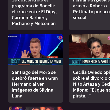
programa de Bonelli:
acusó a Roberto
el cruce entre El Dipy,
Pettinato por ac
Carmen Barbieri,
sexual
Pachano y Melconian
Santiago del Moro se
Cecilia Oviedo op
quebró fuerte en Gran
sobre el divorcio 
Hermano al ver
Nito Artaza y Ceci
imágenes de Silvina
Milone: "El que n
Luna
pirata..."