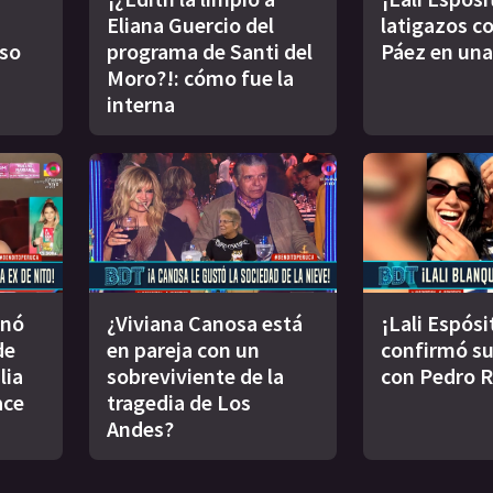
Eliana Guercio del
latigazos co
oso
programa de Santi del
Páez en una
Moro?!: cómo fue la
interna
inó
¿Viviana Canosa está
¡Lali Espósi
de
en pareja con un
confirmó s
lia
sobreviviente de la
con Pedro 
ace
tragedia de Los
Andes?