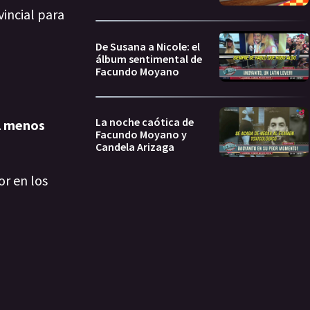
vincial para
De Susana a Nicole: el
álbum sentimental de
Facundo Moyano
La noche caótica de
Al menos
Facundo Moyano y
Candela Arizaga
or en los