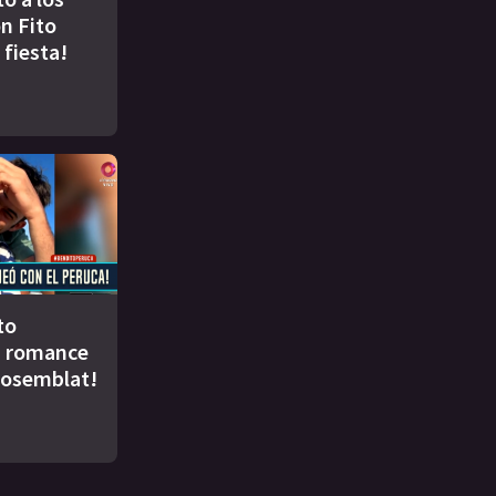
n Fito
 fiesta!
to
u romance
Rosemblat!