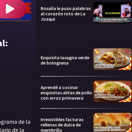
Rosalía le puso palabras
al corazón roto de La
Joaqui
l:
Exquisita lasagna verde
de bolognesa
Aprendé a cocinar
exquisitas alitas de pollo
con arroz primavera
Irresistibles facturas
rograma de la
rellenas de dulce de
ario de la
membrillo