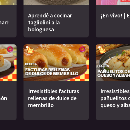
Aprendé a cocinar
¡En vivo! | 
nar!
tagliolini a la
bolognesa
Irresistibles facturas
Irresistibles
món
rellenas de dulce de
pañuelitos d
membrillo
queso y alb