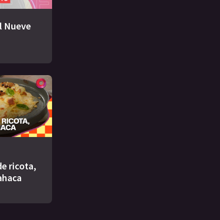
El Nueve
e ricota,
ahaca