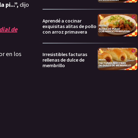
a pi...”,
dijo
Aprendé a cocinar
exquisitas alitas de pollo
dial de
con arroz primavera
or en los
Irresistibles facturas
rellenas de dulce de
membrillo