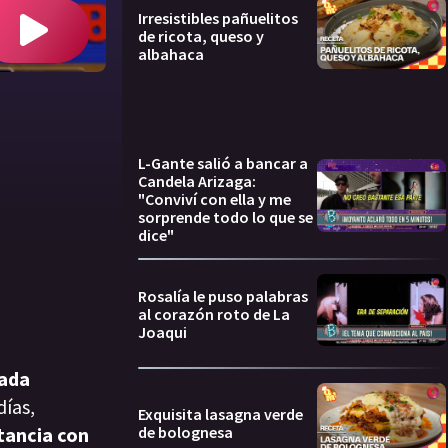
Irresistibles pañuelitos
de ricota, queso y
albahaca
L-Gante salió a bancar a
Candela Arizaga:
"Conviví con ella y me
sorprende todo lo que se
dice"
Rosalía le puso palabras
al corazón roto de La
Joaqui
dada
días,
Exquisita lasagna verde
de bolognesa
stancia con