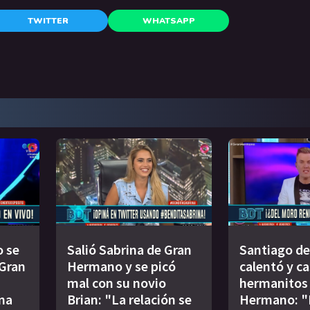
TWITTER
WHATSAPP
o se
Salió Sabrina de Gran
Santiago de
 Gran
Hermano y se picó
calentó y ca
mal con su novio
hermanitos
na
Brian: "La relación se
Hermano: "