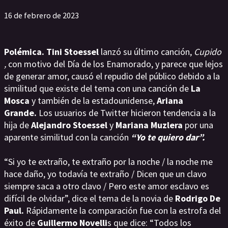
16 de febrero de 2023
Polémica. Tini Stoessel
lanzó su último canción,
Cupido
,
con motivo del Día de los Enamorado, y parece que lejos
de generar amor, causó el repudio del público debido a la
similitud que existe del tema con una canción de
La
Mosca
y también de la estadounidense,
Ariana
Grande.
Los usuarios de Twitter hicieron tendencia a la
hija de
Alejandro Stoessel
y
Mariana Muzlera
por una
aparente similitud con la canción
“Yo te quiero dar”.
“Si yo te extraño, te extraño por la noche / la noche me
hace daño, yo todavía te extraño / Dicen que un clavo
siempre saca a otro clavo / Pero este amor esclavo es
difícil de olvidar”, dice el tema de la novia de
Rodrigo De
Paul.
Rápidamente la comparación fue con la estrofa del
éxito de
Guillermo Novelli
s que dice: “Todos los