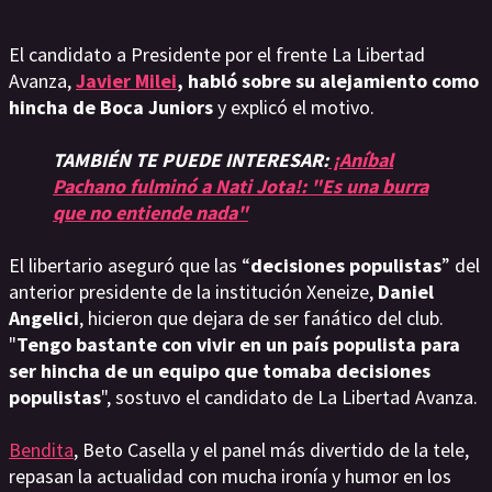
El
candidato a Presidente por el frente La Libertad
Avanza,
Javier Milei
, habló sobre su alejamiento como
hincha de Boca Juniors
y explicó el motivo.
TAMBIÉN TE PUEDE INTERESAR:
¡Aníbal
Pachano fulminó a Nati Jota!: "Es una burra
que no entiende nada"
El libertario aseguró que las “
decisiones populistas
” del
anterior presidente de la institución Xeneize,
Daniel
Angelici
, hicieron que dejara de ser fanático del club.
"
Tengo bastante con vivir en un país populista para
ser hincha de un equipo que tomaba decisiones
populistas
", sostuvo el candidato de La Libertad Avanza.
Bendita
, Beto Casella y el panel más divertido de la tele,
repasan la actualidad con mucha ironía y humor en los