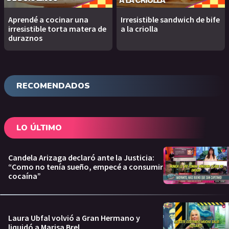
Aprendé a cocinar una
Irresistible sandwich de bife
irresistible torta matera de
a la criolla
duraznos
RECOMENDADOS
LO ÚLTIMO
Candela Arizaga declaró ante la Justicia:
“Como no tenía sueño, empecé a consumir
cocaína”
Laura Ubfal volvió a Gran Hermano y
liquidó a Marisa Brel