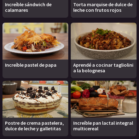
Increíble sándwich de
Torta marquise de dulce de
calamares
leche con frutos rojos
Increíble pastel de papa
Aprendé a cocinar tagliolini
a la bolognesa
Postre de crema pastelera,
Increíble pan lactal integral
dulce de leche y galletitas
multicereal