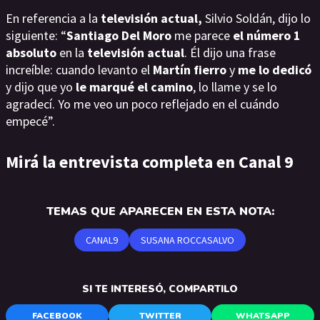
En referencia a la
televisión actual,
Silvio Soldán, dijo lo
siguiente: “
Santiago Del Moro
me parece
el número 1
absoluto
en la
televisión actual
. Él dijo una frase
increíble: cuando levanto el
Martín fierro
y
me lo dedicó
y dijo que yo
le marqué el camino
, lo llame y se lo
agradecí. Yo me veo un poco reflejado en el cuándo
empecé”.
Mirá la entrevista completa en Canal 9
TEMAS QUE APARECEN EN ESTA NOTA:
CANAL9
SUSANA ROCCASALVO
SI TE INTERESÓ, COMPARTILO
FACEBOOK
TWITTER
WHATSAPP