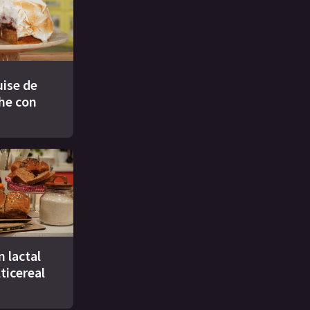
ise de
che con
n lactal
ticereal