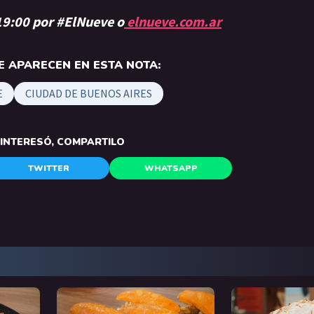
 19:00 por #ElNueve o
elnueve.com.ar
 APARECEN EN ESTA NOTA:
E
CIUDAD DE BUENOS AIRES
E INTERESÓ, COMPARTILO
TWITTER
WHATSAPP