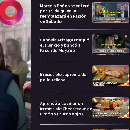
Marcela Baños se enteró
por TV de quién la
reemplazará en Pasión
de Sábado
Candela Arizaga rompió
el silencio y bancó a
Facundo Moyano
Irresistible suprema de
pollo rellena
Aprendé a cocinar un
irresistible Cheesecake de
Limón y Frutos Rojos