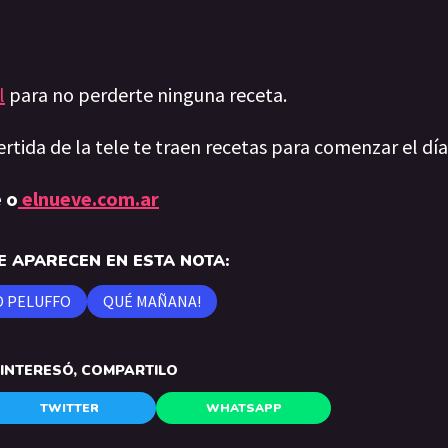
l
para no perderte ninguna receta.
ertida de la tele te traen recetas para comenzar el dí
 o
elnueve.com.ar
 APARECEN EN ESTA NOTA:
 PELUFFO
QUÉ MAÑANA!
E INTERESÓ, COMPARTILO
TWITTER
WHATSAPP