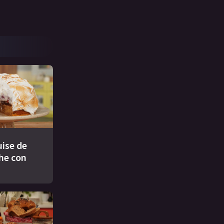
ise de
che con