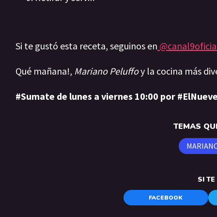
Si te gustó esta receta, seguinos en
@canal9oficia
Qué mañana!,
Mariano Peluffo
y la cocina más div
#Sumate de lunes a viernes 10:00 por #ElNueve
TEMAS QUE
MARIANO
SI T
FACEBOOK