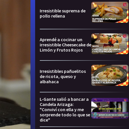
Irresistible suprema de
pollo rellena
Aprendé a cocinar un
irresistible Cheesecake de
Limón y Frutos Rojos
Irresistibles pañuelitos
de ricota, queso y
albahaca
L-Gante salió a bancar a
Candela Arizaga:
"Conviví con ella y me
sorprende todo lo que se
dice"