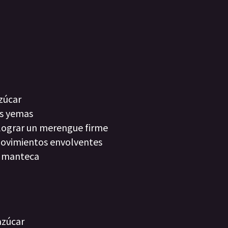
azúcar
as yemas
a lograr un merengue firme
movimientos envolventes
l manteca
azúcar