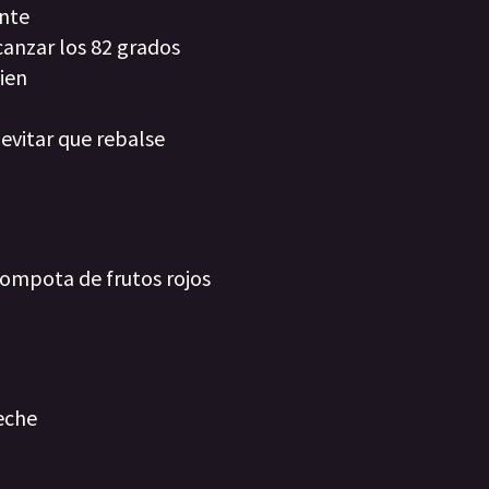
ante
canzar los 82 grados
ien
 evitar que rebalse
compota de frutos rojos
leche