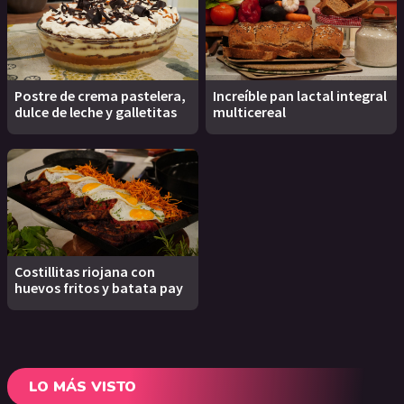
Postre de crema pastelera,
Increíble pan lactal integral
dulce de leche y galletitas
multicereal
Costillitas riojana con
huevos fritos y batata pay
LO MÁS VISTO