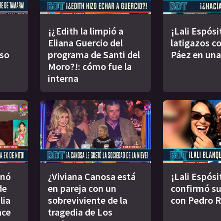
¡¿Edith la limpió a
¡Lali Espósi
Eliana Guercio del
latigazos co
oso
programa de Santi del
Páez en una
Moro?!: cómo fue la
interna
inó
¿Viviana Canosa está
¡Lali Espósi
de
en pareja con un
confirmó s
lia
sobreviviente de la
con Pedro 
ace
tragedia de Los