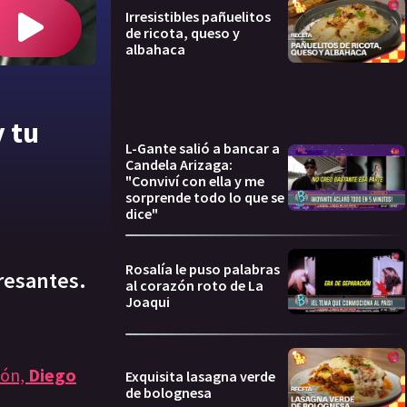
Irresistibles pañuelitos
de ricota, queso y
albahaca
y tu
L-Gante salió a bancar a
Candela Arizaga:
"Conviví con ella y me
sorprende todo lo que se
dice"
Rosalía le puso palabras
eresantes.
al corazón roto de La
Joaqui
ión,
Diego
Exquisita lasagna verde
de bolognesa