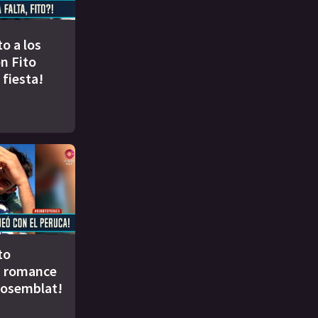
to a los
n Fito
 fiesta!
to
u romance
Rosemblat!