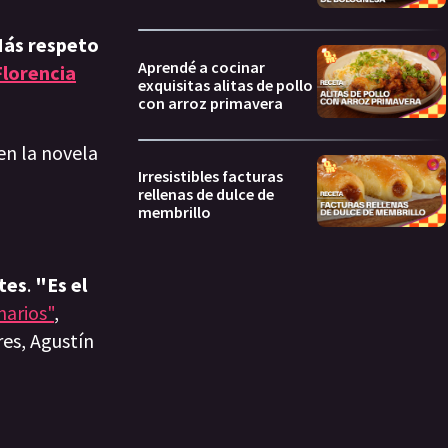
"Más respeto
Aprendé a cocinar
Florencia
exquisitas alitas de pollo
con arroz primavera
en la novela
Irresistibles facturas
rellenas de dulce de
membrillo
tes
.
"Es el
narios"
,
es, Agustín