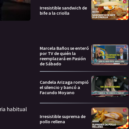
Irresistible sandwich de
bife a la criolla
Marcela Baños se enteró
por TV de quién la
reemplazará en Pasión
de Sábado
Candela Arizaga rompió
el silencio y bancó a
Facundo Moyano
ria habitual
Irresistible suprema de
pollo rellena