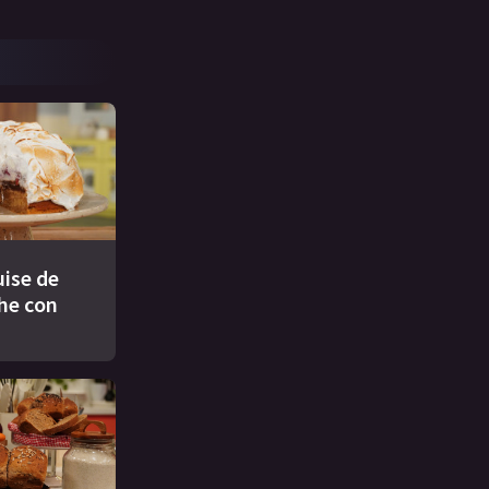
ise de
che con