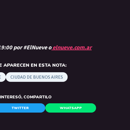
 19:00 por #ElNueve o
elnueve.com.ar
 APARECEN EN ESTA NOTA:
E
CIUDAD DE BUENOS AIRES
E INTERESÓ, COMPARTILO
TWITTER
WHATSAPP