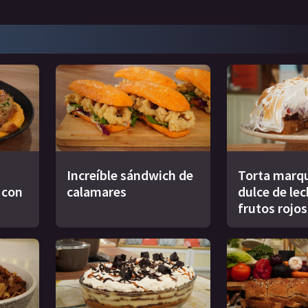
Increíble sándwich de
Torta marqu
s con
calamares
dulce de le
frutos rojos