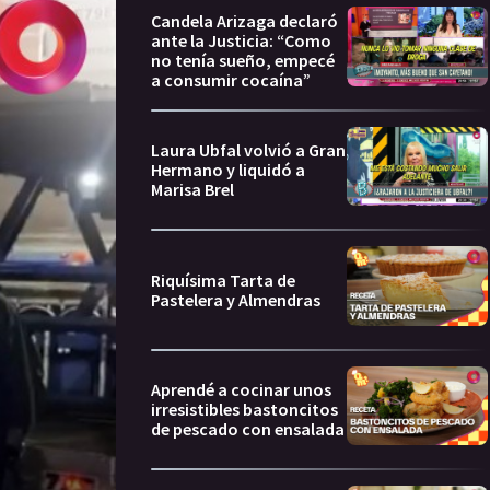
Candela Arizaga declaró
ante la Justicia: “Como
no tenía sueño, empecé
a consumir cocaína”
Laura Ubfal volvió a Gran
Hermano y liquidó a
Marisa Brel
Riquísima Tarta de
Pastelera y Almendras
Aprendé a cocinar unos
irresistibles bastoncitos
de pescado con ensalada