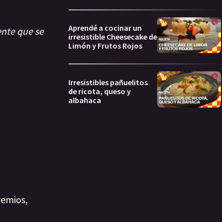
Aprendé a cocinar un
nte que se
irresistible Cheesecake de
Limón y Frutos Rojos
Irresistibles pañuelitos
de ricota, queso y
albahaca
remios,