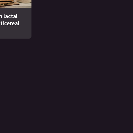
n lactal
ticereal