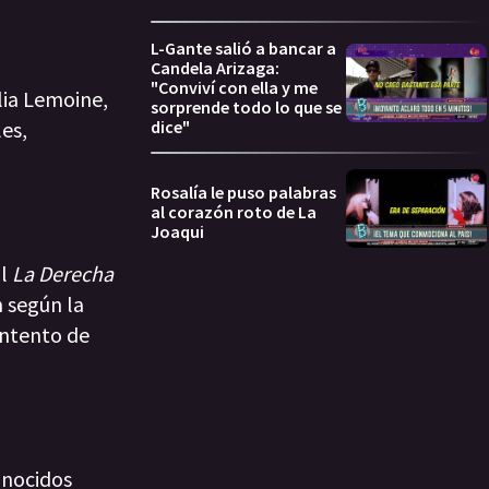
L-Gante salió a bancar a
Candela Arizaga:
"Conviví con ella y me
lia Lemoine,
sorprende todo lo que se
dice"
es,
Rosalía le puso palabras
al corazón roto de La
Joaqui
al
La Derecha
n según la
intento de
onocidos