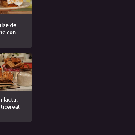
ise de
che con
n lactal
ticereal