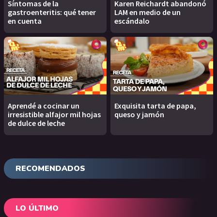
Síntomas de la
Karen Reichardt abandonó
gastroenteritis: qué tener
LAM en medio de un
en cuenta
escándalo
Aprendé a cocinar un
Exquisita tarta de papa,
irresistible alfajor mil hojas
queso y jamón
de dulce de leche
RECOMENDADOS
LO ÚLTIMO