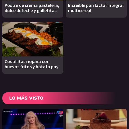
Postre de crema pastelera,
Increíble pan lactal integral
dulce de leche y galletitas
multicereal
Costillitas riojana con
huevos fritos y batata pay
LO MÁS VISTO