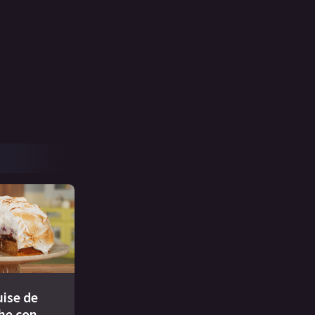
ise de
che con