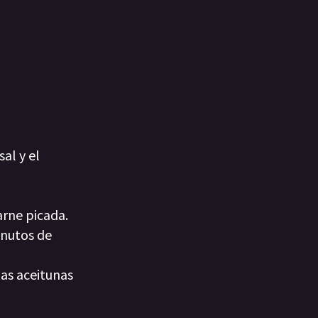
al y el
arne picada.
inutos de
las aceitunas