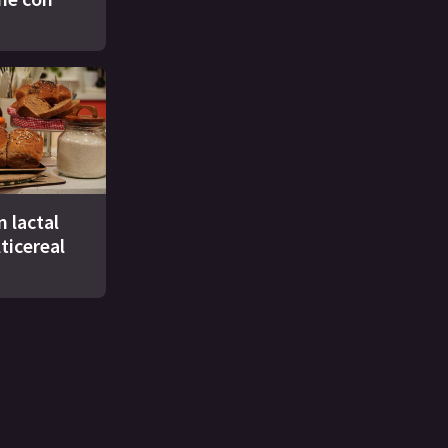
n lactal
ticereal