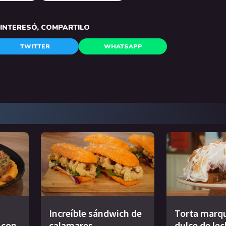
E INTERESÓ, COMPARTILO
TWITTER
WHATSAPP
Increíble sándwich de
Torta marqu
s con
calamares
dulce de le