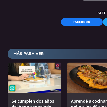
SI T
FACEBOOK
MÁS PARA VER
Se cumplen dos años
Aprendé a cocinar
del bono congelado
pollo a los 40 ajo