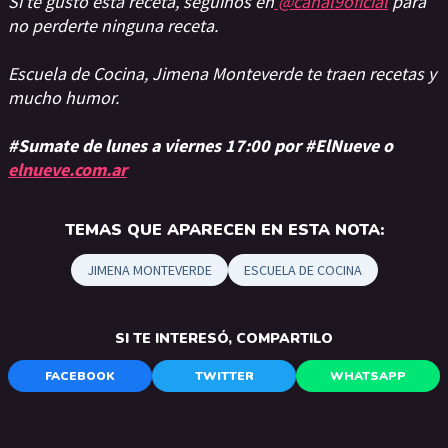
Si te gustó esta receta, seguinos en
@canal9oficial
para
no perderte ninguna receta.
Escuela de Cocina, Jimena Monteverde te traen recetas y
mucho humor.
#Sumate de lunes a viernes 17:00 por #ElNueve o
elnueve.com.ar
TEMAS QUE APARECEN EN ESTA NOTA:
JIMENA MONTEVERDE
ESCUELA DE COCINA
SI TE INTERESÓ, COMPARTILO
FACEBOOK
TWITTER
WHATSAPP