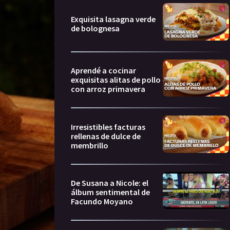
Exquisita lasagna verde
de bolognesa
Aprendé a cocinar
exquisitas alitas de pollo
con arroz primavera
Irresistibles facturas
rellenas de dulce de
membrillo
De Susana a Nicole: el
álbum sentimental de
Facundo Moyano