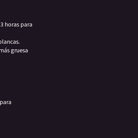
 3 horas para
blancas.
 más gruesa
 para