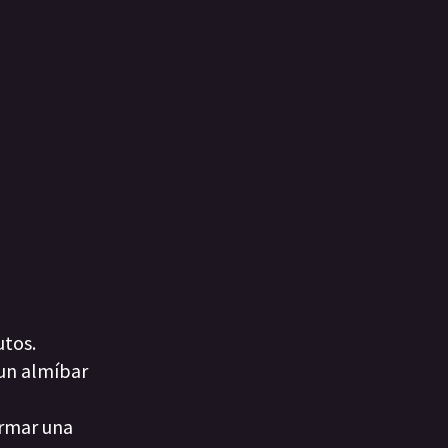
utos.
 un almíbar
ormar una