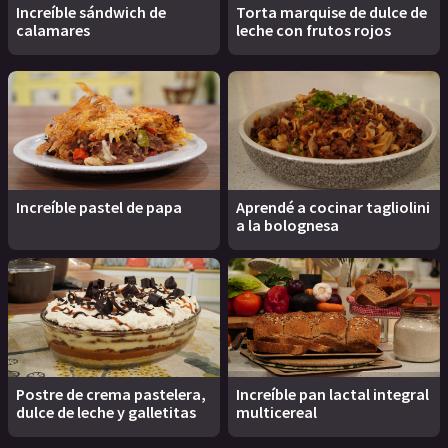
Increíble sándwich de
Torta marquise de dulce de
calamares
leche con frutos rojos
Increíble pastel de papa
Aprendé a cocinar tagliolini
a la bolognesa
Postre de crema pastelera,
Increíble pan lactal integral
dulce de leche y galletitas
multicereal