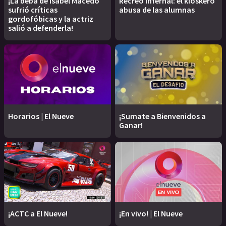
¡La beba de Isabel Macedo
Recreo infernal: el kioskero
sufrió críticas
abusa de las alumnas
gordofóbicas y la actriz
salió a defenderla!
Horarios | El Nueve
¡Sumate a Bienvenidos a
Ganar!
¡ACTC a El Nueve!
¡En vivo! | El Nueve