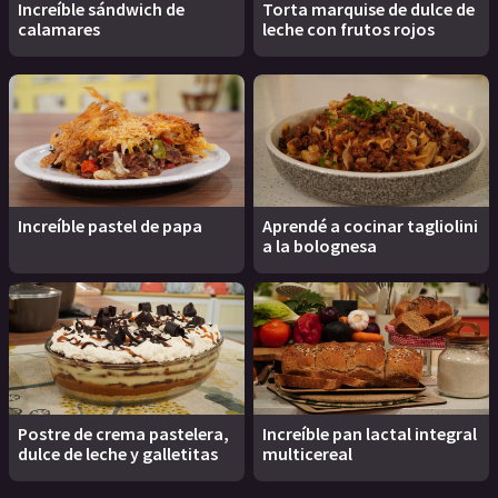
Increíble sándwich de
Torta marquise de dulce de
calamares
leche con frutos rojos
Increíble pastel de papa
Aprendé a cocinar tagliolini
a la bolognesa
Postre de crema pastelera,
Increíble pan lactal integral
dulce de leche y galletitas
multicereal