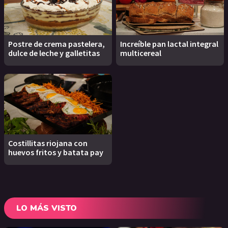
Postre de crema pastelera,
Increíble pan lactal integral
dulce de leche y galletitas
multicereal
Costillitas riojana con
huevos fritos y batata pay
LO MÁS VISTO