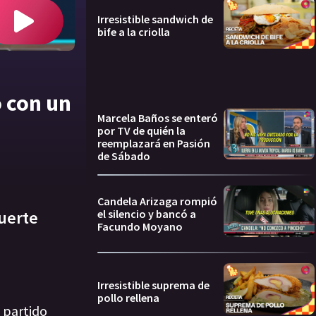
Irresistible sandwich de
bife a la criolla
o con un
Marcela Baños se enteró
por TV de quién la
reemplazará en Pasión
de Sábado
Candela Arizaga rompió
el silencio y bancó a
fuerte
Facundo Moyano
Irresistible suprema de
pollo rellena
 partido