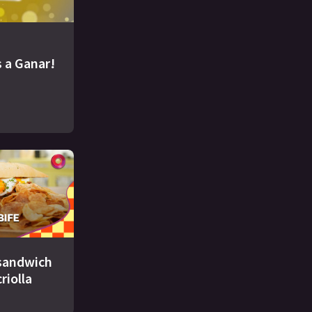
 a Ganar!
 sandwich
criolla