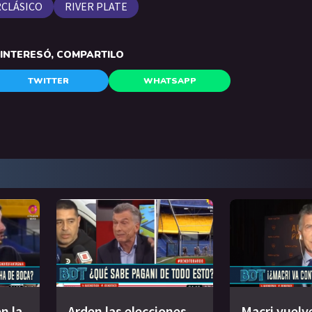
CLÁSICO
RIVER PLATE
E INTERESÓ, COMPARTILO
TWITTER
WHATSAPP
n la
Arden las elecciones
Macri vuelv