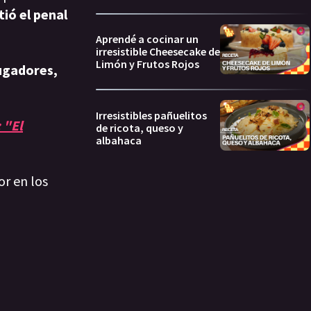
tió el penal
Aprendé a cocinar un
irresistible Cheesecake de
Limón y Frutos Rojos
jugadores,
Irresistibles pañuelitos
 "El
de ricota, queso y
albahaca
or en los