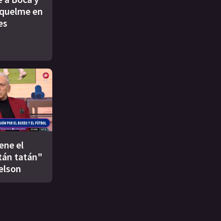
iquelme en
es
ene el
tán tatán"
elson