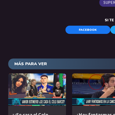
SUPER
SI T
FACEBOOK
MÁS PARA VER
¡¿Se casa el Colo
¿Hay fantasmas e