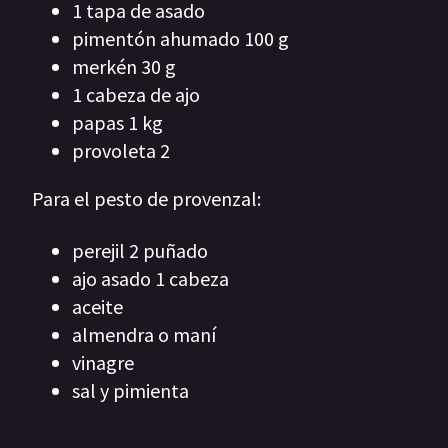
1 tapa de asado
pimentón ahumado 100 g
merkén 30 g
1 cabeza de ajo
papas 1 kg
provoleta 2
Para el pesto de provenzal:
perejil 2 puñado
ajo asado 1 cabeza
aceite
almendra o maní
vinagre
sal y pimienta