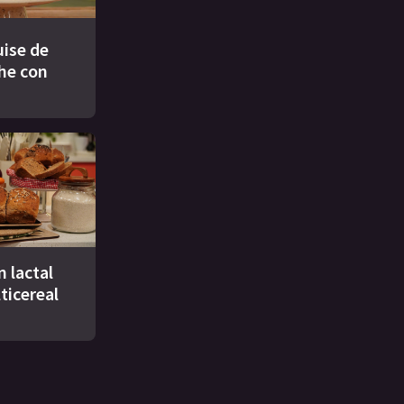
ise de
che con
n lactal
ticereal