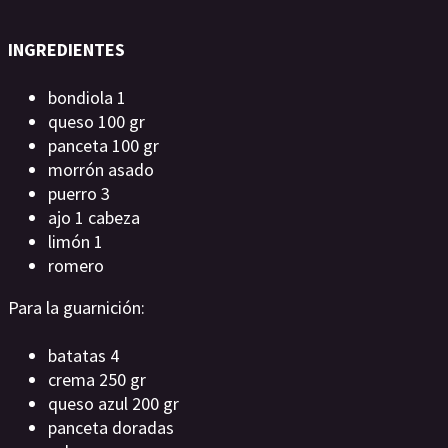
INGREDIENTES
bondiola 1
queso 100 gr
panceta 100 gr
morrón asado
puerro 3
ajo 1 cabeza
limón 1
romero
Para la guarnición:
batatas 4
crema 250 gr
queso azul 200 gr
panceta doradas