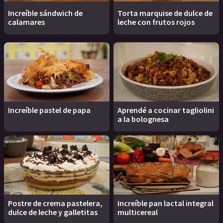
Increíble sándwich de
Torta marquise de dulce de
calamares
leche con frutos rojos
Increíble pastel de papa
Aprendé a cocinar tagliolini
a la bolognesa
Postre de crema pastelera,
Increíble pan lactal integral
dulce de leche y galletitas
multicereal