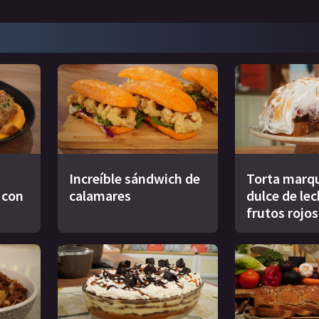
Increíble sándwich de
Torta marqu
s con
calamares
dulce de le
frutos rojos