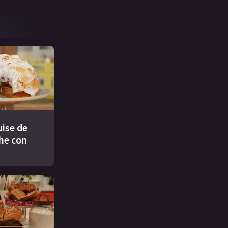
ise de
che con