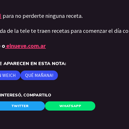
l
para no perderte ninguna receta.
ida de la tele te traen recetas para comenzar el día c
 o
elnueve.com.ar
 APARECEN EN ESTA NOTA:
N WEICH
QUÉ MAÑANA!
E INTERESÓ, COMPARTILO
TWITTER
WHATSAPP