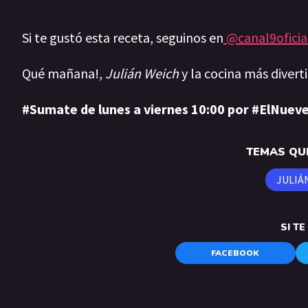
Si te gustó esta receta, seguinos en
@canal9oficia
Qué mañana!,
Julián Weich
y la cocina más divert
#Sumate de lunes a viernes 10:00 por #ElNueve
TEMAS QUE
JULIÁ
SI T
FACEBOOK