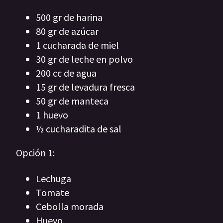
500 gr de harina
80 gr de azúcar
1 cucharada de miel
30 gr de leche en polvo
200 cc de agua
15 gr de levadura fresca
50 gr de manteca
1 huevo
½ cucharadita de sal
Opción 1:
Lechuga
Tomate
Cebolla morada
Huevo