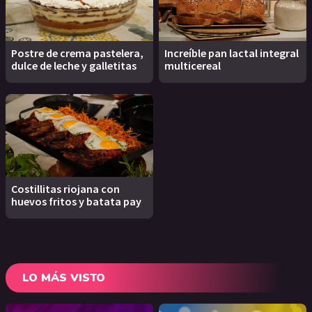
Postre de crema pastelera,
Increíble pan lactal integral
dulce de leche y galletitas
multicereal
Costillitas riojana con
huevos fritos y batata pay
LO MÁS VISTO