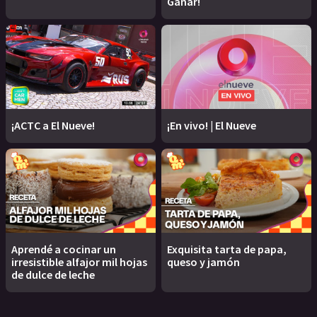
Ganar!
¡ACTC a El Nueve!
¡En vivo! | El Nueve
Aprendé a cocinar un
Exquisita tarta de papa,
irresistible alfajor mil hojas
queso y jamón
de dulce de leche