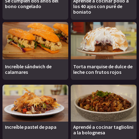
Se cumplen dos años del
Aprendé a cocinar pollo a
bono congelado
los 40 ajos con puré de
boniato
Increíble sándwich de
Torta marquise de dulce de
calamares
leche con frutos rojos
Increíble pastel de papa
Aprendé a cocinar tagliolini
a la bolognesa