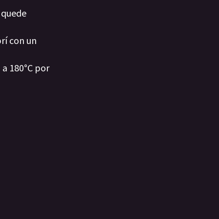
a quede
rí con un
 a 180°C por