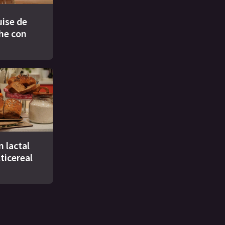
ise de
che con
n lactal
ticereal