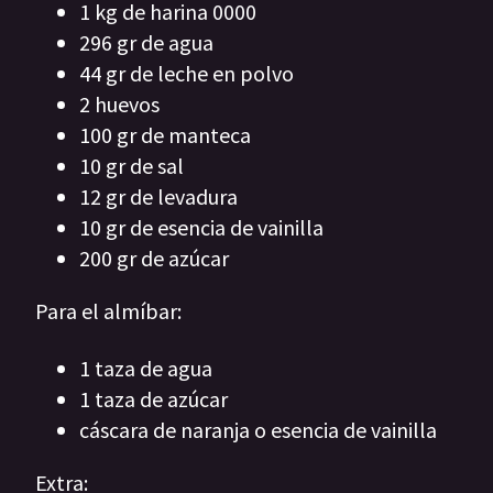
1 kg de harina 0000
296 gr de agua
44 gr de leche en polvo
2 huevos
100 gr de manteca
10 gr de sal
12 gr de levadura
10 gr de esencia de vainilla
200 gr de azúcar
Para el almíbar:
1 taza de agua
1 taza de azúcar
cáscara de naranja o esencia de vainilla
Extra: