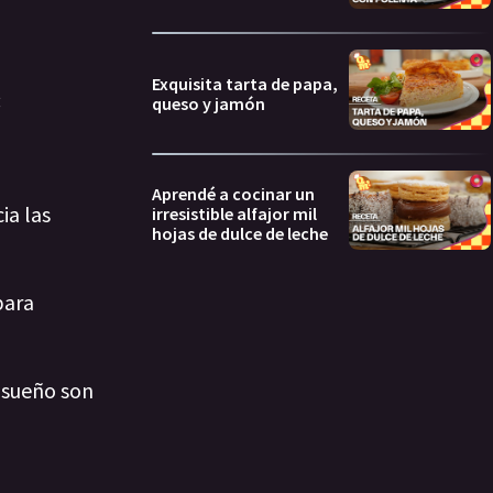
Exquisita tarta de papa,
:
queso y jamón
Aprendé a cocinar un
ia las
irresistible alfajor mil
hojas de dulce de leche
para
l sueño son