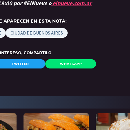
 19:00 por #ElNueve o
elnueve.com.ar
 APARECEN EN ESTA NOTA:
E
CIUDAD DE BUENOS AIRES
E INTERESÓ, COMPARTILO
TWITTER
WHATSAPP