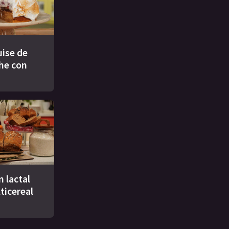
ise de
che con
n lactal
ticereal